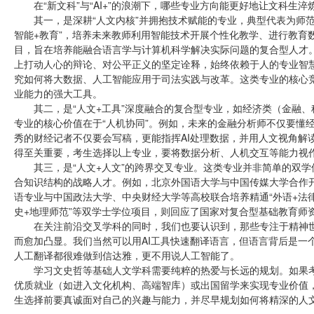
在“新文科”与“AI+”的浪潮下，哪些专业方向能更好地让文科生淬
其一，是深耕“人文内核”并拥抱技术赋能的专业，典型代表为师范
智能+教育”，培养未来教师利用智能技术开展个性化教学、进行教育数
目，旨在培养能融合语言学与计算机科学解决实际问题的复合型人才。
上打动人心的辩论、对公平正义的坚定诠释，始终依赖于人的专业智慧
究如何将大数据、人工智能应用于司法实践与改革。这类专业的核心
业能力的强大工具。
其二，是“人文+工具”深度融合的复合型专业，如经济类（金融、
专业的核心价值在于“人机协同”。例如，未来的金融分析师不仅要懂经济
秀的财经记者不仅要会写稿，更能指挥AI处理数据，并用人文视角解
得至关重要，考生选择以上专业，要将数据分析、人机交互等能力视作
其三，是“人文+人文”的跨界交叉专业。这类专业并非简单的双学位
合知识结构的战略人才。例如，北京外国语大学与中国传媒大学合作开
语专业与中国政法大学、中央财经大学等高校联合培养精通“外语+法律/
史+地理师范”等双学士学位项目，则回应了国家对复合型基础教育师
在关注前沿交叉学科的同时，我们也要认识到，那些专注于精神世界
而愈加凸显。我们当然可以用AI工具快速翻译语言，但语言背后是一
人工翻译都很难做到信达雅，更不用说人工智能了。
学习文史哲等基础人文学科需要纯粹的热爱与长远的规划。如果考
优质就业（如进入文化机构、高端智库）或出国留学来实现专业价值
生选择前要真诚面对自己的兴趣与能力，并尽早规划如何将精深的人