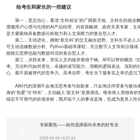
给考生和家长的一些建议
第一，坚定信心，看清“文科就业”的广阔新天地。文科生的就业舞
需懂用户心理与伦理的AI产品经理、内容策略师、政府关系专家，文
是大量吸纳具备数据分析能力和人文洞察力的复合型人才。
第二，主动进化，拥抱“新文科”的交叉融合趋势。文科生不必人人
可主动选修数据分析、Python基础等课程，关注数字人文等前沿领
能独立思辨也能与数据对话的复合型人才。
第三，决胜未来，夯实人文内核并善假于物。AI可以帮你概括《红
考。无论时代如何变化，卓越的读写能力、清晰的逻辑表达、深刻的
心、最不易被替代的竞争力。高考在即，考生当下最务实之举仍是沉
AI时代的浪潮不会淹没思考者与创新者，只会淘汰停滞者与被动者
身的“热爱”与“特长”，主动融入“新文科”发展潮流。唯有将人类独
锚定不可替代的价值坐标，既开拓个人的事业蓝海，也成为更具人性
专家聚焦——如何选择面向未来的好专业
上一篇
2026-05-06 16:57:24