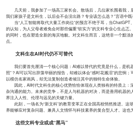
几天前，我参加了一场高三家长会。散场后，几位家长围着我，眉头
我们家孩子是文科生，以后会不会没出路？专业该怎么选？”言语中
当“人工智能将取代大量工作岗位”的预言不绝于耳，当ChatGPT、Sor
的认知，为人父母者难免会对那些偏重“软实力”的文科专业心生忐忑
的同时，也在塑造全新的海滨地貌。对文科生而言，这绝非一个黯淡
点。
文科生在AI时代仍不可替代
我们要首先厘清一个核心问题：AI难以替代的究竟是什么，是机器的“
照”？AI可以写出辞藻华丽的报告，却难以体会“感时花溅泪”的悲悯
以模仿名家画风，却无法复制创造者倾注其中的独特生命体验。
因此，AI时代文科生的核心优势恰恰体现在人类独有的特质上：深
杂沟通的能力。未来的竞争，不是人与机器的对决，而是善用机器的
界注入人性、伦理与远见的关键力量。
此刻，一场名为“新文科”的教育变革正在全国高校悄然推进。这场
养能够应对复杂问题、兼具人文情怀与科技素养的复合型人才。这也
这些文科专业或成“黑马”