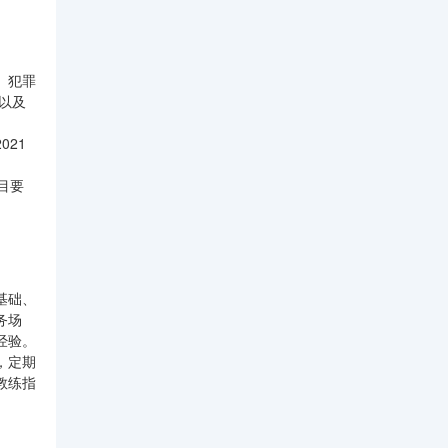
、犯罪
以及
21
目要
基础、
务场
经验。
，定期
教练指