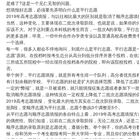
是难了?这是一个见仁见智的问题。
想填报好志愿，必须要先弄明白什么是平行志愿
2019年高考志愿填报，与以往相比最大的区别就是取消了顺序志愿
当然，这种变化，主要体现在二批次录取阶段。也就是说，如果你的
应该不大。对于达到重点本科线的考生而言，一批次A的录取，平行
的更多选择，毕竟，一些中外合作办学类专业以及普通高校高收费类
一个选择。
每一年，很多人都会不停地询问，到底什么是平行志愿。平行志愿是
志愿”原则。在投档时按考生总分从高分到低分排序并逐个投档，在依次
三所或五所院校中一经出现符合投档条件的院校，即向该院校投档，
否。
举个例子，平行志愿填报，就是所有考生排一个队列，高分者优先投
有计划余额的学校。 平行志愿的好处是扩大的选择范围，降低了志
一定的“弊端”，就是一旦被退档，就只能填报征集志愿或者参加下一
取消顺序志愿填报，这种情况在一定程度上降低了二批次志愿填报的
2019高考志愿填报， 变化最大的地方其实在二批次阶段录取。二批次
批B段，变顺序志愿为平行志愿，志愿个数由3个调整至5个。
从平行志愿与顺序志愿填报的各自特点上看，2019年高考志愿填报
的偶然性。我们知道，以前在二批次录取阶段，无论二批次A，还是
顺序志愿的录取原则是志愿优先，遵循分数。举个例子，你的高考分数
候，你和另外一个考生都报考同一所大学同一专业，而且你们的分数